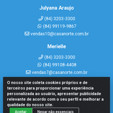
Julyana Araujo
(84) 3203-3300
(84) 99119-9867
vendas10@casanorte.com.br
Merielle
(84) 3203-3300
(84) 99108-4408
vendas7@casanorte.com.br
O nosso site coleta cookies próprios e de
Casa Norte LTDA - Av. Interventor Mário Câmara, 1815 -
terceiros para proporcionar uma experiência
Dix-Sept Rosado, Natal/RN - CEP 59054-600 - CNPJ
personalizada ao usuário, apresentar publicidade
08.713.513/0001-51
relevante de acordo com o seu perfil e melhorar a
qualidade do nosso site.
Aceitar
Negar não essenciais