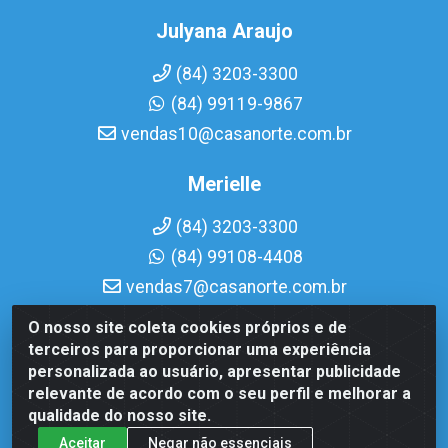
Julyana Araujo
(84) 3203-3300
(84) 99119-9867
vendas10@casanorte.com.br
Merielle
(84) 3203-3300
(84) 99108-4408
vendas7@casanorte.com.br
O nosso site coleta cookies próprios e de
Casa Norte LTDA - Av. Interventor Mário Câmara, 1815 -
terceiros para proporcionar uma experiência
Dix-Sept Rosado, Natal/RN - CEP 59054-600 - CNPJ
personalizada ao usuário, apresentar publicidade
08.713.513/0001-51
relevante de acordo com o seu perfil e melhorar a
qualidade do nosso site.
Aceitar
Negar não essenciais