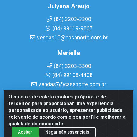
Julyana Araujo
(84) 3203-3300
(84) 99119-9867
vendas10@casanorte.com.br
Merielle
(84) 3203-3300
(84) 99108-4408
vendas7@casanorte.com.br
O nosso site coleta cookies próprios e de
Casa Norte LTDA - Av. Interventor Mário Câmara, 1815 - Dix-
terceiros para proporcionar uma experiência
Sept Rosado, Natal/RN - CEP 59054-600 - CNPJ
personalizada ao usuário, apresentar publicidade
08.713.513/0001-51
relevante de acordo com o seu perfil e melhorar a
qualidade do nosso site.
Aceitar
Negar não essenciais