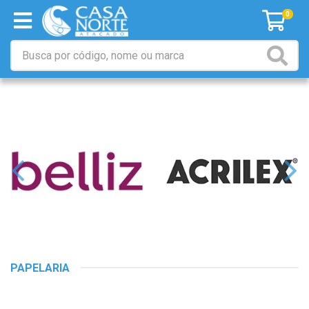
0
PAPELARIA