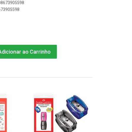
908673905598
8673905598
dicionar ao Carrinho