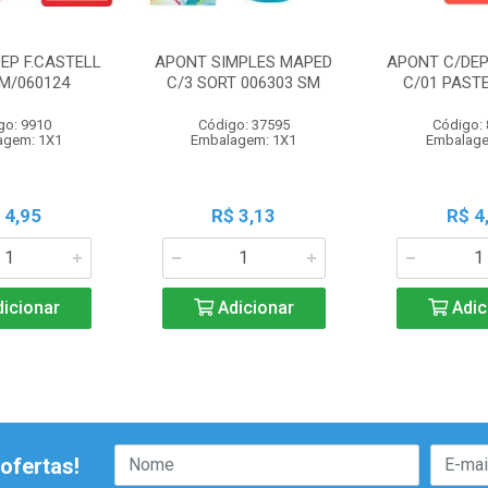
EP F.CASTELL
APONT SIMPLES MAPED
APONT C/DEP
SM/060124
C/3 SORT 006303 SM
C/01 PASTE
go: 9910
Código: 37595
Código:
agem: 1X1
Embalagem: 1X1
Embalage
 4,95
R$ 3,13
R$ 4
icionar
Adicionar
Adic
ofertas!