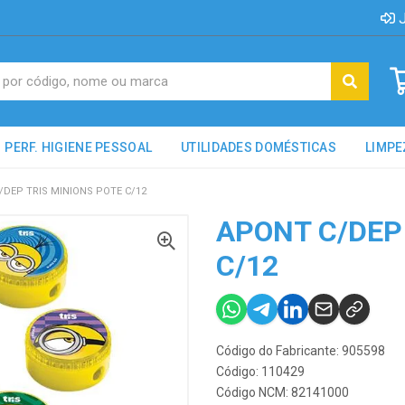
J
PERF. HIGIENE PESSOAL
UTILIDADES DOMÉSTICAS
LIMPE
/DEP TRIS MINIONS POTE C/12
APONT C/DEP
C/12
Código do Fabricante: 905598
Código: 110429
Código NCM: 82141000