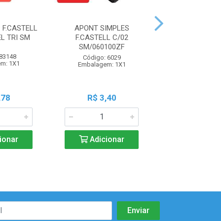
 F.CASTELL
APONT SIMPLES
APONT LEO&LEO
L TRI SM
F.CASTELL C/02
BORRACHA PET
SM/060100ZF
 83148
Código: 102
Código: 6029
m: 1X1
Embalagem:
Embalagem: 1X1
,78
R$ 3,40
R$ 5,6
ionar
Adicionar
Adicio