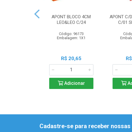
APONT BLOCO 4CM
APONT C/D
LEO&LEO C/24
C/01 
Código: 96173
Códi
Embalagem: 1X1
Embal
R$ 20,65
R$
Adicionar
Ad
Cadastre-se para receber nossas 