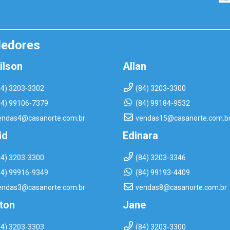
dedores
ilson
Allan
84) 3203-3302
(84) 3203-3300
84) 99106-7379
(84) 99184-9532
endas4@casanorte.com.br
vendas15@casanorte.com.b
id
Edinara
84) 3203-3300
(84) 3203-3346
84) 99916-9349
(84) 99193-4409
endas3@casanorte.com.br
vendas8@casanorte.com.br
rton
Jane
84) 3203-3303
(84) 3203-3300