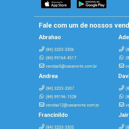
Fale com um de nossos ven
Abrahao
Ade
(84) 3203-3306
(
(84) 99164-4517
(
vendas5@casanorte.com.br
v
Andrea
Dav
(84) 3203-3307
(
(84) 99196-1528
(
vendas12@casanorte.com.br
v
Francinildo
Jai
(84) 3203-3305
(