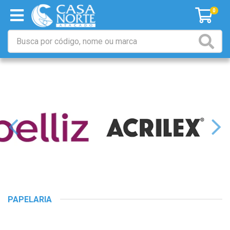
0
PAPELARIA