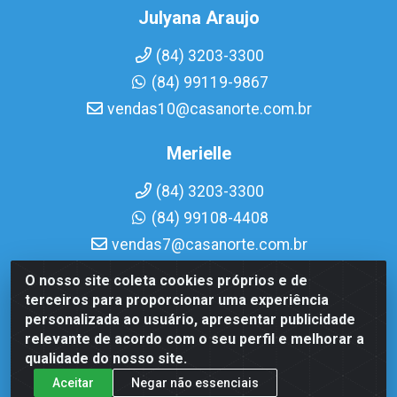
Julyana Araujo
(84) 3203-3300
(84) 99119-9867
vendas10@casanorte.com.br
Merielle
(84) 3203-3300
(84) 99108-4408
vendas7@casanorte.com.br
O nosso site coleta cookies próprios e de
Casa Norte LTDA - Av. Interventor Mário Câmara, 1815 - Dix-
terceiros para proporcionar uma experiência
Sept Rosado, Natal/RN - CEP 59054-600 - CNPJ
personalizada ao usuário, apresentar publicidade
08.713.513/0001-51
relevante de acordo com o seu perfil e melhorar a
qualidade do nosso site.
Aceitar
Negar não essenciais