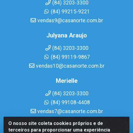
(84) 3203-3300
(84) 99215-9221
vendas9@casanorte.com.br
Julyana Araujo
(84) 3203-3300
(84) 99119-9867
vendas10@casanorte.com.br
Merielle
(84) 3203-3300
(84) 99108-4408
vendas7@casanorte.com.br
O nosso site coleta cookies próprios e de
Casa Norte LTDA - Av. Interventor Mário Câmara, 1815 -
terceiros para proporcionar uma experiência