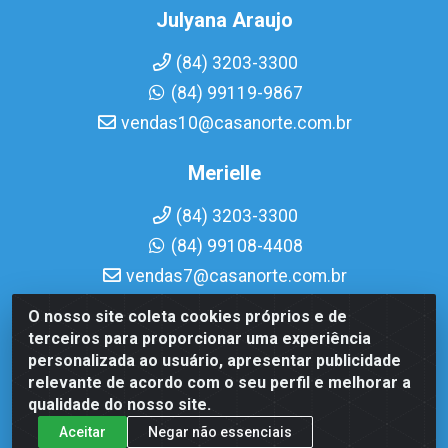
Julyana Araujo
(84) 3203-3300
(84) 99119-9867
vendas10@casanorte.com.br
Merielle
(84) 3203-3300
(84) 99108-4408
vendas7@casanorte.com.br
O nosso site coleta cookies próprios e de
Casa Norte LTDA - Av. Interventor Mário Câmara, 1815 - Dix-
terceiros para proporcionar uma experiência
Sept Rosado, Natal/RN - CEP 59054-600 - CNPJ
personalizada ao usuário, apresentar publicidade
08.713.513/0001-51
relevante de acordo com o seu perfil e melhorar a
qualidade do nosso site.
Aceitar
Negar não essenciais