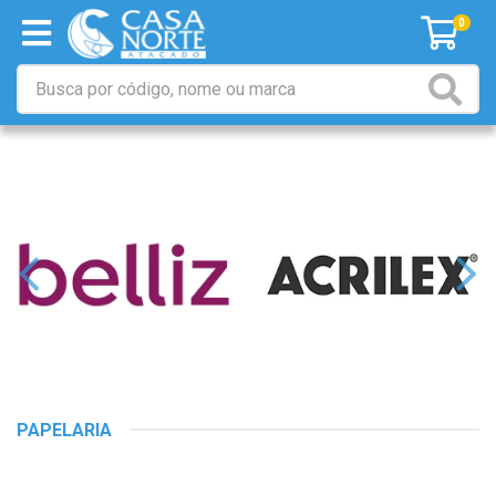
0
PAPELARIA