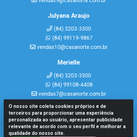
vendas9@casanorte.com.br
Julyana Araujo
(84) 3203-3300
(84) 99119-9867
vendas10@casanorte.com.br
Merielle
(84) 3203-3300
(84) 99108-4408
vendas7@casanorte.com.br
O nosso site coleta cookies próprios e de
Casa Norte LTDA - Av. Interventor Mário Câmara, 1815 -
terceiros para proporcionar uma experiência
Dix-Sept Rosado, Natal/RN - CEP 59054-600 - CNPJ
personalizada ao usuário, apresentar publicidade
08.713.513/0001-51
relevante de acordo com o seu perfil e melhorar a
qualidade do nosso site.