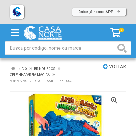
Baixe já nosso APP
0
VOLTAR
INÍCIO
BRINQUEDOS
GELEINHA/AREIA MAGICA
AREIA MAGICA DINO FOSSIL T-REX 400G