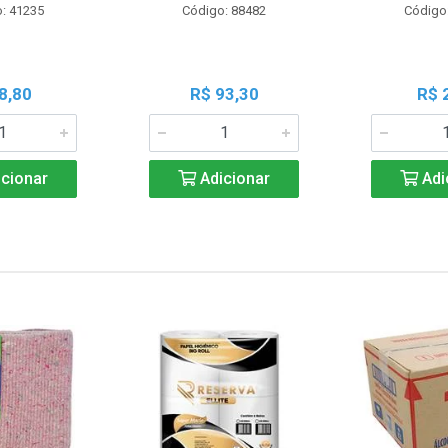
: 41235
Código: 88482
Código
8,80
R$ 93,30
R$ 
cionar
Adicionar
Adi