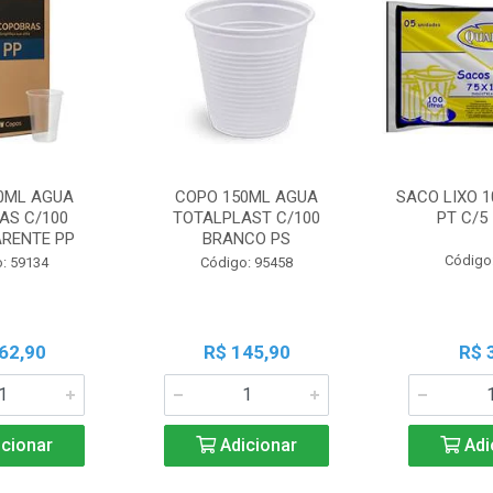
0ML AGUA
COPO 150ML AGUA
SACO LIXO 1
AS C/100
TOTALPLAST C/100
PT C/5
RENTE PP
BRANCO PS
Código
: 59134
Código: 95458
62,90
R$ 145,90
R$ 
cionar
Adicionar
Adi