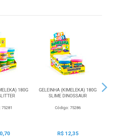
MELEKA) 180G
GELEINHA (KIMELEKA) 180G
GELEINHA (KI
GLITTER
SLIME DINOSSAUR
SLIME AN
: 75281
Código: 75286
Código:
0,70
R$ 12,35
R$ 1