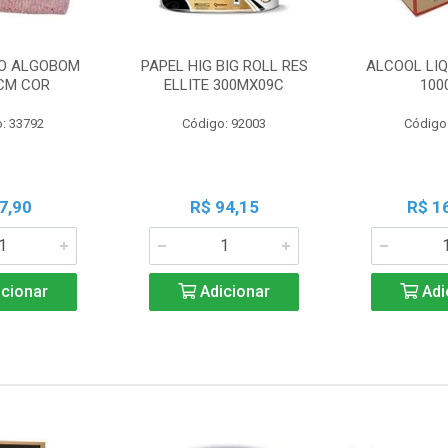
O ALGOBOM
PAPEL HIG BIG ROLL RES
ALCOOL LIQ
CM COR
ELLITE 300MX09C
100
: 33792
Código: 92003
Código
7,90
R$ 94,15
R$ 1
cionar
Adicionar
Adi