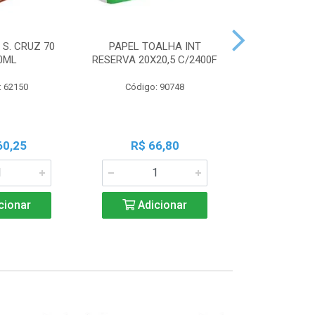
 S. CRUZ 70
PAPEL TOALHA INT
PILHA PAN A
0ML
RESERVA 20X20,5 C/2400F
PALIT C
: 62150
Código: 90748
Código:
60,25
R$ 66,80
R$ 7
cionar
Adicionar
Adic