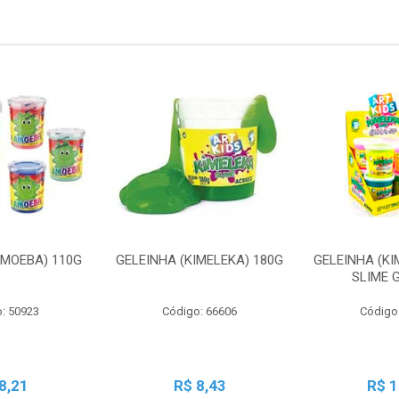
AMOEBA) 110G
GELEINHA (KIMELEKA) 180G
GELEINHA (KI
SLIME 
: 50923
Código: 66606
Código
8,21
R$ 8,43
R$ 1