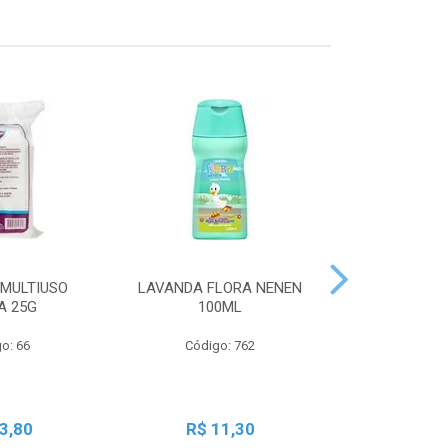
MULTIUSO
LAVANDA FLORA NENEN
SBT LIQ GRA
A 25G
100ML
250
o: 66
Código: 762
Código:
3,80
R$ 11,30
R$ 2