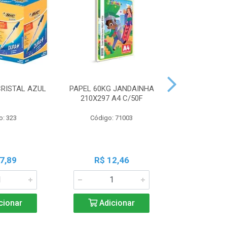
CRISTAL AZUL
PAPEL 60KG JANDAINHA
MASSA MOD
210X297 A4 C/50F
ACRILEX 
o: 323
Código: 71003
Código:
7,89
R$ 12,46
R$ 6
cionar
Adicionar
Adic