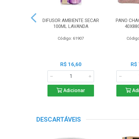
 PERF COALA
DIFUSOR AMBIENTE SECAR
PANO CHA
ML LAVANDA
100ML LAVANDA
40X88
o: 83539
Código: 61907
Código
18,45
R$ 16,60
R$ 
icionar
Adicionar
Adi
DESCARTÁVEIS