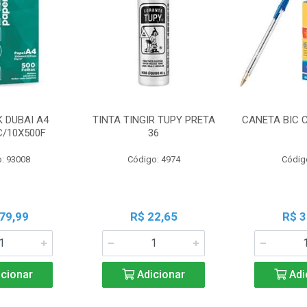
K DUBAI A4
TINTA TINGIR TUPY PRETA
CANETA BIC 
C/10X500F
36
: 93008
Código: 4974
Códig
79,99
R$ 22,65
R$ 3
cionar
Adicionar
Adi