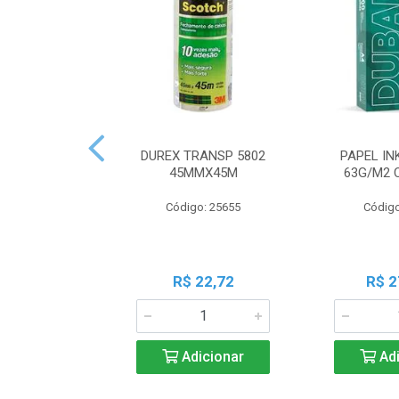
DUREX TRANSP 5802
PAPEL IN
45MMX45M
63G/M2 
Código: 25655
Código
R$ 22,72
R$ 2
Adicionar
Adi