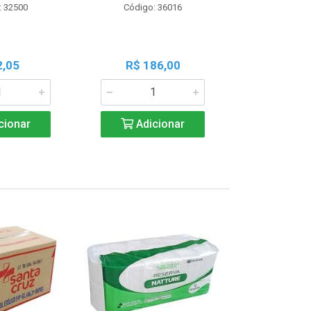
: 32500
Código: 36016
Código:
2,05
R$ 186,00
R$ 1
cionar
Adicionar
Adic