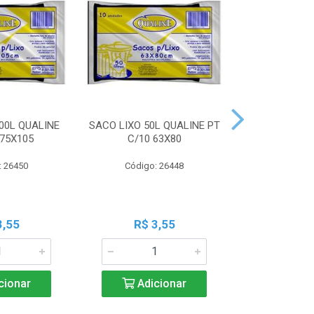
00L QUALINE
SACO LIXO 50L QUALINE PT
SACO LIXO 30
 75X105
C/10 63X80
C/10 
: 26450
Código: 26448
Código:
3,55
R$ 3,55
R$ 3
cionar
Adicionar
Adic