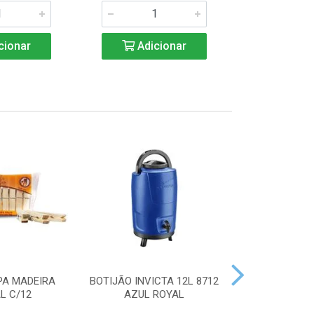
cionar
Adicionar
Adic
PA MADEIRA
BOTIJÃO INVICTA 12L 8712
ACENDEDOR
L C/12
AZUL ROYAL
HANDY 