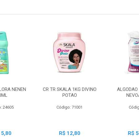
LORA NENEN
CR TR SKALA 1KG DIVINO
ALGODAO 
0ML
POTAO
NEVO
: 24605
Código: 71001
Códig
15,80
R$ 12,80
R$ 5