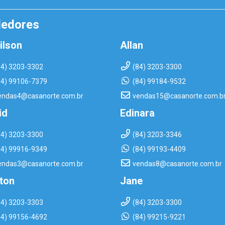
dedores
ilson
Allan
84) 3203-3302
(84) 3203-3300
84) 99106-7379
(84) 99184-9532
endas4@casanorte.com.br
vendas15@casanorte.com.b
id
Edinara
84) 3203-3300
(84) 3203-3346
84) 99916-9349
(84) 99193-4409
endas3@casanorte.com.br
vendas8@casanorte.com.br
rton
Jane
84) 3203-3303
(84) 3203-3300
84) 99156-4692
(84) 99215-9221