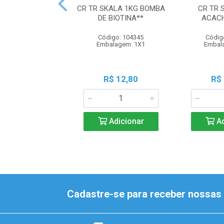
CR TR SKALA 1KG BOMBA
CR TR 
DE BIOTINA**
ACAC
Código: 104345
Códig
Embalagem: 1X1
Embal
R$ 12,80
R$
Adicionar
Ad
Cadastre-se para receber nossas 