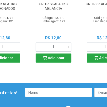
SKALA 1KG
CR TR SKALA 1KG
CR TR SKALA
HONADOS
MELANCIA
o: 104771
Código: 109110
Código: 
agem: 1X1
Embalagem: 1X1
Embalage
 12,80
R$ 12,80
R$ 12
icionar
Adicionar
Adic
ofertas!