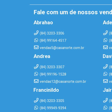
Fale com um de nossos ven
Abrahao
Ade
(84) 3203-3306
(
(84) 99164-4517
(
vendas5@casanorte.com.br
v
Andrea
Dav
(84) 3203-3307
(
(84) 99196-1528
(
vendas12@casanorte.com.br
v
Francinildo
Jai
(84) 3203-3305
(
(84) 99949-9394
(