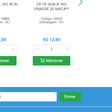
 1KG ACAI
CR TR SKALA 1KG
CR TR SKALA 1
VINAGRE DE MACA**
LISOS
115884
Código: 26326
Código: 33
m: 1X1
Embalagem: 1X1
Embalagem:
,80
R$ 12,80
R$ 12,8
ionar
Adicionar
Adicio