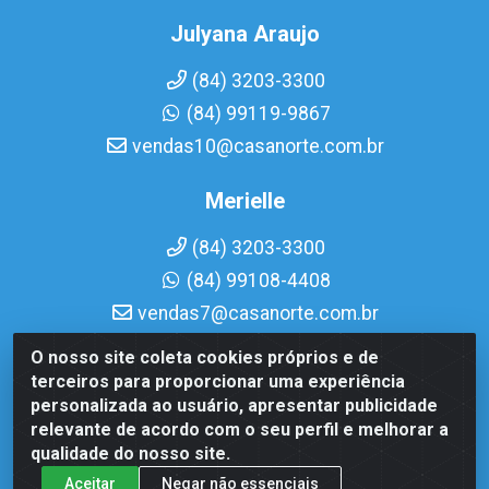
Julyana Araujo
(84) 3203-3300
(84) 99119-9867
vendas10@casanorte.com.br
Merielle
(84) 3203-3300
(84) 99108-4408
vendas7@casanorte.com.br
O nosso site coleta cookies próprios e de
Casa Norte LTDA - Av. Interventor Mário Câmara, 1815 -
terceiros para proporcionar uma experiência
Dix-Sept Rosado, Natal/RN - CEP 59054-600 - CNPJ
personalizada ao usuário, apresentar publicidade
08.713.513/0001-51
relevante de acordo com o seu perfil e melhorar a
qualidade do nosso site.
Aceitar
Negar não essenciais