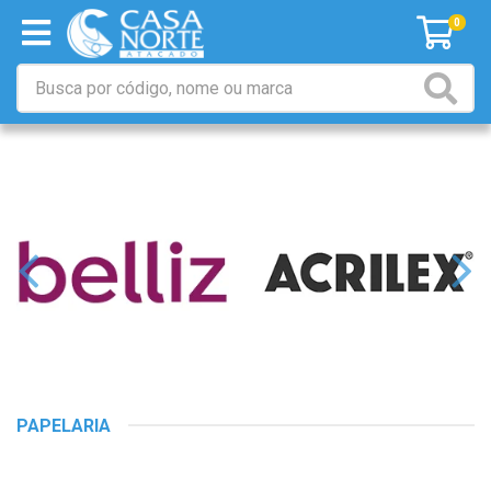
0
PAPELARIA