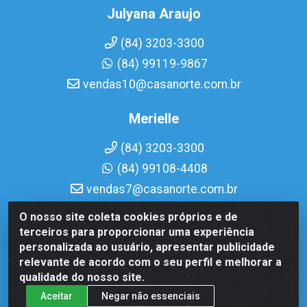
Julyana Araujo
(84) 3203-3300
(84) 99119-9867
vendas10@casanorte.com.br
Merielle
(84) 3203-3300
(84) 99108-4408
vendas7@casanorte.com.br
O nosso site coleta cookies próprios e de
Casa Norte LTDA - Av. Interventor Mário Câmara, 1815 - Dix-
terceiros para proporcionar uma experiência
Sept Rosado, Natal/RN - CEP 59054-600 - CNPJ
personalizada ao usuário, apresentar publicidade
08.713.513/0001-51
relevante de acordo com o seu perfil e melhorar a
qualidade do nosso site.
Aceitar
Negar não essenciais