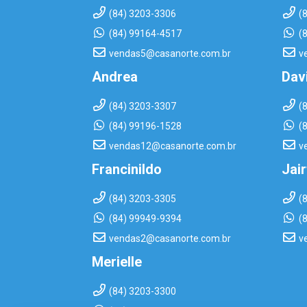
(84) 3203-3306
(
(84) 99164-4517
(
vendas5@casanorte.com.br
v
Andrea
Dav
(84) 3203-3307
(
(84) 99196-1528
(
vendas12@casanorte.com.br
v
Francinildo
Jai
(84) 3203-3305
(
(84) 99949-9394
(
vendas2@casanorte.com.br
v
Merielle
(84) 3203-3300