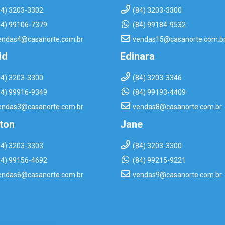
84) 3203-3302
(84) 3203-3300
84) 99106-7379
(84) 99184-9532
endas4@casanorte.com.br
vendas15@casanorte.com.b
id
Edinara
84) 3203-3300
(84) 3203-3346
84) 99916-9349
(84) 99193-4409
endas3@casanorte.com.br
vendas8@casanorte.com.br
rton
Jane
84) 3203-3303
(84) 3203-3300
84) 99156-4692
(84) 99215-9221
endas6@casanorte.com.br
vendas9@casanorte.com.br