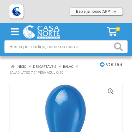
Baixe já nosso APP
0
VOLTAR
INÍCIO
DESCARTÁVEIS
BALAO
BALAO LATEX 7.0'' PERA AZUL C/50