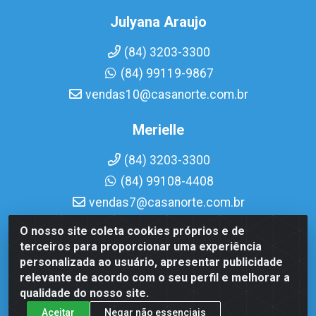
Julyana Araujo
(84) 3203-3300
(84) 99119-9867
vendas10@casanorte.com.br
Merielle
(84) 3203-3300
(84) 99108-4408
vendas7@casanorte.com.br
O nosso site coleta cookies próprios e de
Casa Norte LTDA - Av. Interventor Mário Câmara, 1815 -
terceiros para proporcionar uma experiência
Dix-Sept Rosado, Natal/RN - CEP 59054-600 - CNPJ
personalizada ao usuário, apresentar publicidade
08.713.513/0001-51
relevante de acordo com o seu perfil e melhorar a
qualidade do nosso site.
Aceitar
Negar não essenciais