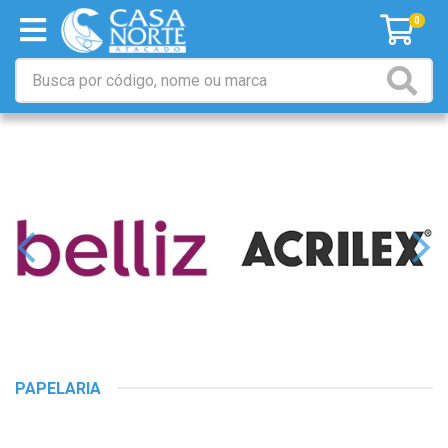
0
PAPELARIA