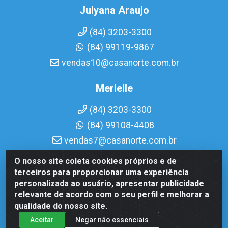
Julyana Araujo
(84) 3203-3300
(84) 99119-9867
vendas10@casanorte.com.br
Merielle
(84) 3203-3300
(84) 99108-4408
vendas7@casanorte.com.br
O nosso site coleta cookies próprios e de
Casa Norte LTDA - Av. Interventor Mário Câmara, 1815 - Dix-
terceiros para proporcionar uma experiência
Sept Rosado, Natal/RN - CEP 59054-600 - CNPJ
personalizada ao usuário, apresentar publicidade
08.713.513/0001-51
relevante de acordo com o seu perfil e melhorar a
qualidade do nosso site.
Aceitar
Negar não essenciais