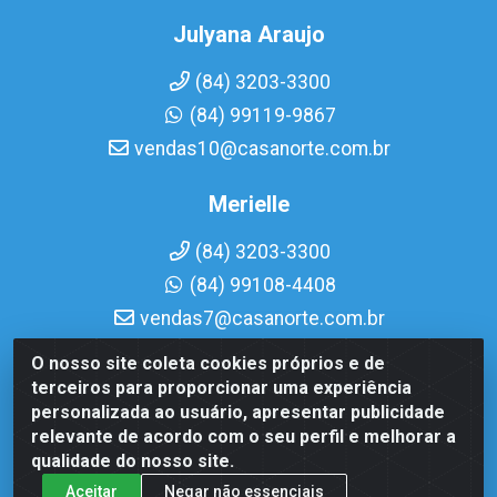
Julyana Araujo
(84) 3203-3300
(84) 99119-9867
vendas10@casanorte.com.br
Merielle
(84) 3203-3300
(84) 99108-4408
vendas7@casanorte.com.br
O nosso site coleta cookies próprios e de
Casa Norte LTDA - Av. Interventor Mário Câmara, 1815 -
terceiros para proporcionar uma experiência
Dix-Sept Rosado, Natal/RN - CEP 59054-600 - CNPJ
personalizada ao usuário, apresentar publicidade
08.713.513/0001-51
relevante de acordo com o seu perfil e melhorar a
qualidade do nosso site.
Aceitar
Negar não essenciais