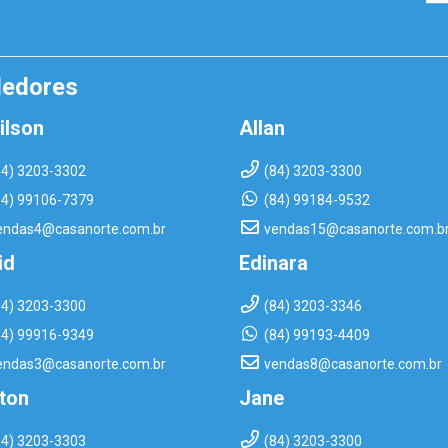
dedores
ilson
Allan
84) 3203-3302
(84) 3203-3300
84) 99106-7379
(84) 99184-9532
endas4@casanorte.com.br
vendas15@casanorte.com.b
id
Edinara
84) 3203-3300
(84) 3203-3346
84) 99916-9349
(84) 99193-4409
endas3@casanorte.com.br
vendas8@casanorte.com.br
rton
Jane
84) 3203-3303
(84) 3203-3300