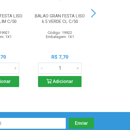
FESTA LISO
BALAO GRAN FESTA LISO
BALAO GRAN FE
LIM C/50
6.5 VERDE CL C/50
6.5 VD ESCUR
 19921
Código: 19922
Código: 19
m: 1X1
Embalagem: 1X1
Embalagem:
,70
R$ 7,70
R$ 7,7
ionar
Adicionar
Adicio