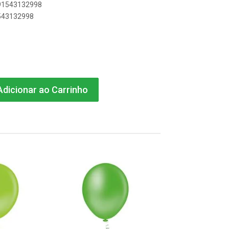
591543132998
1543132998
dicionar ao Carrinho