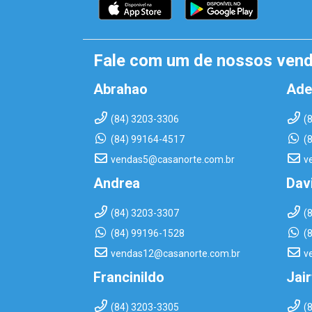
Fale com um de nossos ven
Abrahao
Ade
(84) 3203-3306
(
(84) 99164-4517
(
vendas5@casanorte.com.br
v
Andrea
Dav
(84) 3203-3307
(
(84) 99196-1528
(
vendas12@casanorte.com.br
v
Francinildo
Jai
(84) 3203-3305
(