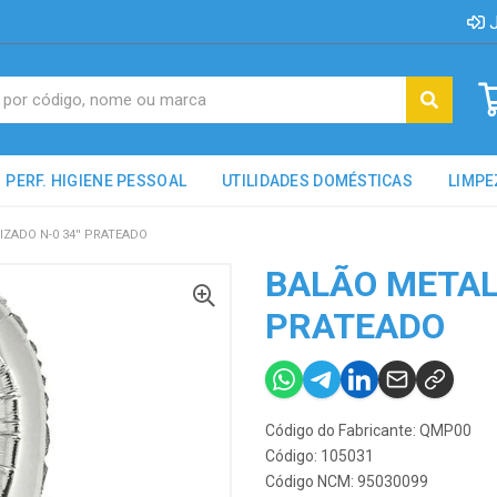
J
PERF. HIGIENE PESSOAL
UTILIDADES DOMÉSTICAS
LIMPE
ZADO N-0 34'' PRATEADO
BALÃO METALI
PRATEADO
Código do Fabricante: QMP00
Código: 105031
Código NCM: 95030099