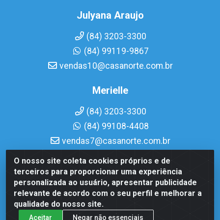
Julyana Araujo
(84) 3203-3300
(84) 99119-9867
vendas10@casanorte.com.br
Merielle
(84) 3203-3300
(84) 99108-4408
vendas7@casanorte.com.br
O nosso site coleta cookies próprios e de
Casa Norte LTDA - Av. Interventor Mário Câmara, 1815 -
terceiros para proporcionar uma experiência
Dix-Sept Rosado, Natal/RN - CEP 59054-600 - CNPJ
personalizada ao usuário, apresentar publicidade
08.713.513/0001-51
relevante de acordo com o seu perfil e melhorar a
qualidade do nosso site.
Aceitar
Negar não essenciais