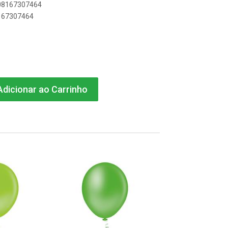
908167307464
8167307464
dicionar ao Carrinho