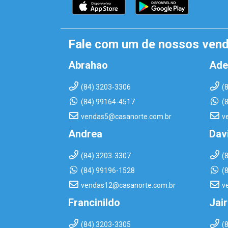
Fale com um de nossos ven
Abrahao
Ade
(84) 3203-3306
(
(84) 99164-4517
(
vendas5@casanorte.com.br
v
Andrea
Dav
(84) 3203-3307
(
(84) 99196-1528
(
vendas12@casanorte.com.br
v
Francinildo
Jai
(84) 3203-3305
(