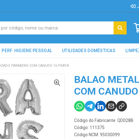
J
PERF. HIGIENE PESSOAL
UTILIDADES DOMÉSTICAS
LIMPE
IZADO PARABENS COM CANUDO 16 PRATA
BALAO METAL
COM CANUDO 
Código do Fabricante: QD028B
Código: 111375
Código NCM: 95030099