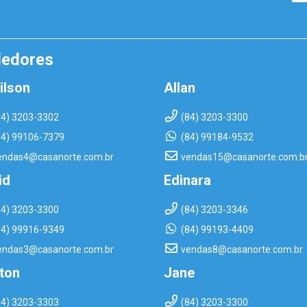
dedores
ilson
Allan
84) 3203-3302
(84) 3203-3300
84) 99106-7379
(84) 99184-9532
endas4@casanorte.com.br
vendas15@casanorte.com.b
id
Edinara
84) 3203-3300
(84) 3203-3346
84) 99916-9349
(84) 99193-4409
endas3@casanorte.com.br
vendas8@casanorte.com.br
rton
Jane
84) 3203-3303
(84) 3203-3300