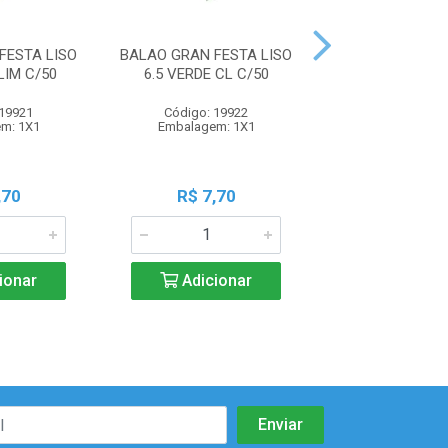
FESTA LISO
BALAO GRAN FESTA LISO
BALAO GRAN FE
LIM C/50
6.5 VERDE CL C/50
6.5 VD ESCUR
 19921
Código: 19922
Código: 19
m: 1X1
Embalagem: 1X1
Embalagem:
,70
R$ 7,70
R$ 7,7
ionar
Adicionar
Adicio