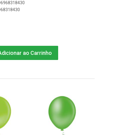
896968318430
6968318430
dicionar ao Carrinho