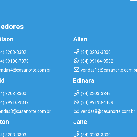
dedores
ilson
Allan
84) 3203-3302
(84) 3203-3300
84) 99106-7379
(84) 99184-9532
endas4@casanorte.com.br
vendas15@casanorte.com.b
id
Edinara
84) 3203-3300
(84) 3203-3346
84) 99916-9349
(84) 99193-4409
endas3@casanorte.com.br
vendas8@casanorte.com.br
rton
Jane
84) 3203-3303
(84) 3203-3300