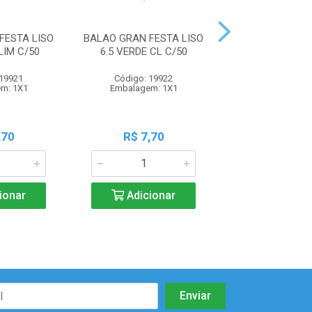
FESTA LISO
BALAO GRAN FESTA LISO
BALAO GRAN FE
LIM C/50
6.5 VERDE CL C/50
6.5 VD ESCUR
 19921
Código: 19922
Código: 19
m: 1X1
Embalagem: 1X1
Embalagem:
,70
R$ 7,70
R$ 7,7
ionar
Adicionar
Adicio