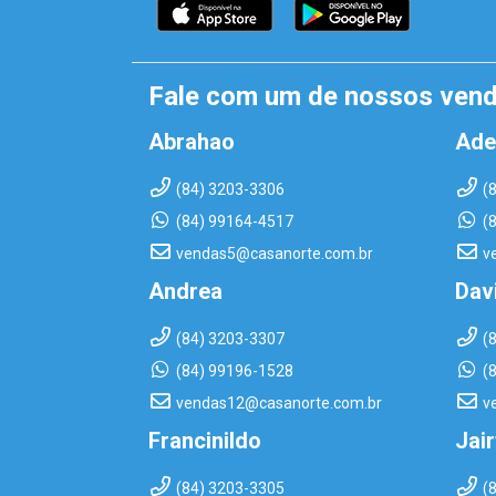
Fale com um de nossos ven
Abrahao
Ade
(84) 3203-3306
(
(84) 99164-4517
(
vendas5@casanorte.com.br
v
Andrea
Dav
(84) 3203-3307
(
(84) 99196-1528
(
vendas12@casanorte.com.br
v
Francinildo
Jai
(84) 3203-3305
(