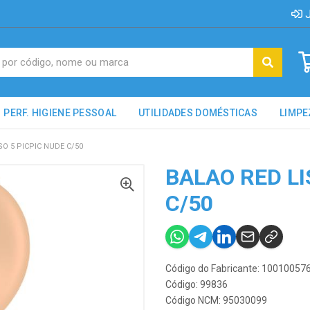
J
PERF. HIGIENE PESSOAL
UTILIDADES DOMÉSTICAS
LIMPE
SO 5 PICPIC NUDE C/50
BALAO RED LI
C/50
Código do Fabricante: 10010057
Código: 99836
Código NCM: 95030099