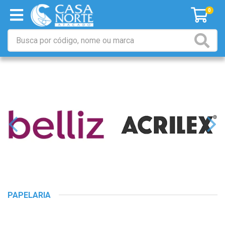
0
PAPELARIA