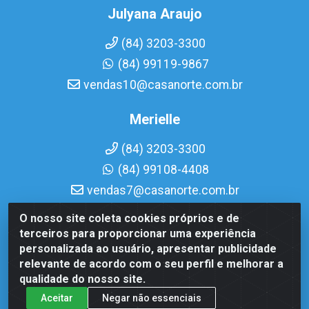
Julyana Araujo
(84) 3203-3300
(84) 99119-9867
vendas10@casanorte.com.br
Merielle
(84) 3203-3300
(84) 99108-4408
vendas7@casanorte.com.br
O nosso site coleta cookies próprios e de
Casa Norte LTDA - Av. Interventor Mário Câmara, 1815 - Dix-
terceiros para proporcionar uma experiência
Sept Rosado, Natal/RN - CEP 59054-600 - CNPJ
personalizada ao usuário, apresentar publicidade
08.713.513/0001-51
relevante de acordo com o seu perfil e melhorar a
qualidade do nosso site.
Aceitar
Negar não essenciais