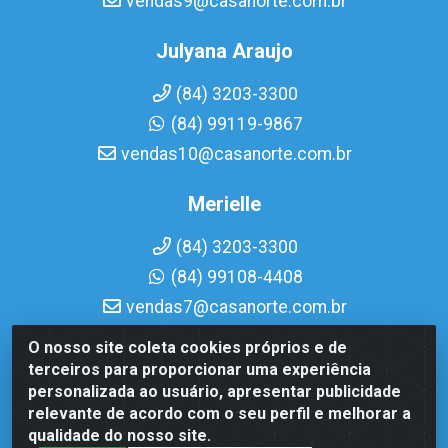
vendas9@casanorte.com.br
Julyana Araujo
(84) 3203-3300
(84) 99119-9867
vendas10@casanorte.com.br
Merielle
(84) 3203-3300
(84) 99108-4408
vendas7@casanorte.com.br
O nosso site coleta cookies próprios e de
Casa Norte LTDA - Av. Interventor Mário Câmara, 1815 -
terceiros para proporcionar uma experiência
Dix-Sept Rosado, Natal/RN - CEP 59054-600 - CNPJ
personalizada ao usuário, apresentar publicidade
08.713.513/0001-51
relevante de acordo com o seu perfil e melhorar a
qualidade do nosso site.