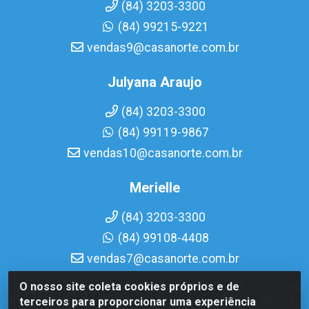
(84) 3203-3300
(84) 99215-9221
vendas9@casanorte.com.br
Julyana Araujo
(84) 3203-3300
(84) 99119-9867
vendas10@casanorte.com.br
Merielle
(84) 3203-3300
(84) 99108-4408
vendas7@casanorte.com.br
O nosso site coleta cookies próprios e de
Casa Norte LTDA - Av. Interventor Mário Câmara, 1815 -
terceiros para proporcionar uma experiência