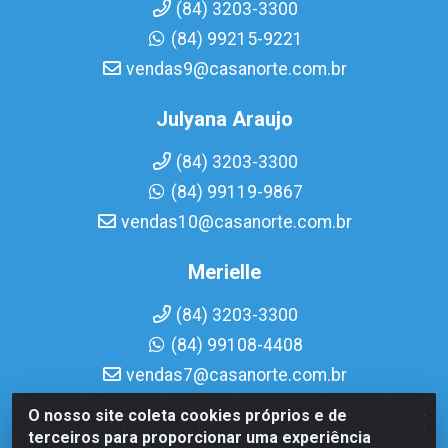
(84) 3203-3300
(84) 99215-9221
vendas9@casanorte.com.br
Julyana Araujo
(84) 3203-3300
(84) 99119-9867
vendas10@casanorte.com.br
Merielle
(84) 3203-3300
(84) 99108-4408
vendas7@casanorte.com.br
O nosso site coleta cookies próprios e de
Casa Norte LTDA - Av. Interventor Mário Câmara, 1815 -
terceiros para proporcionar uma experiência