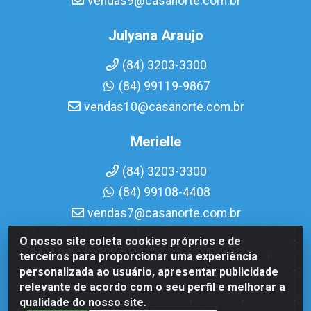
vendas9@casanorte.com.br
Julyana Araujo
(84) 3203-3300
(84) 99119-9867
vendas10@casanorte.com.br
Merielle
(84) 3203-3300
(84) 99108-4408
vendas7@casanorte.com.br
O nosso site coleta cookies próprios e de
Casa Norte LTDA - Av. Interventor Mário Câmara, 1815 -
terceiros para proporcionar uma experiência
Dix-Sept Rosado, Natal/RN - CEP 59054-600 - CNPJ
personalizada ao usuário, apresentar publicidade
08.713.513/0001-51
relevante de acordo com o seu perfil e melhorar a
qualidade do nosso site.