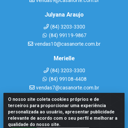
vendas9@casanorte.com.br
Julyana Araujo
(84) 3203-3300
(84) 99119-9867
vendas10@casanorte.com.br
Merielle
(84) 3203-3300
(84) 99108-4408
vendas7@casanorte.com.br
O nosso site coleta cookies próprios e de
Casa Norte LTDA - Av. Interventor Mário Câmara, 1815 -
terceiros para proporcionar uma experiência
Dix-Sept Rosado, Natal/RN - CEP 59054-600 - CNPJ
personalizada ao usuário, apresentar publicidade
08.713.513/0001-51
relevante de acordo com o seu perfil e melhorar a
qualidade do nosso site.