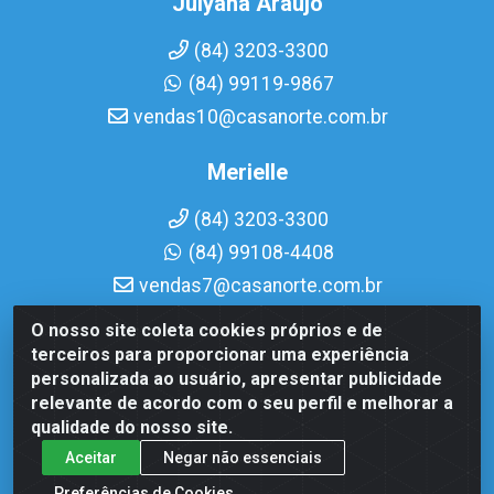
Julyana Araujo
(84) 3203-3300
(84) 99119-9867
vendas10@casanorte.com.br
Merielle
(84) 3203-3300
(84) 99108-4408
vendas7@casanorte.com.br
O nosso site coleta cookies próprios e de
Casa Norte LTDA - Av. Interventor Mário Câmara, 1815 -
terceiros para proporcionar uma experiência
Dix-Sept Rosado, Natal/RN - CEP 59054-600 - CNPJ
personalizada ao usuário, apresentar publicidade
08.713.513/0001-51
relevante de acordo com o seu perfil e melhorar a
qualidade do nosso site.
Aceitar
Negar não essenciais
Preferências de Cookies