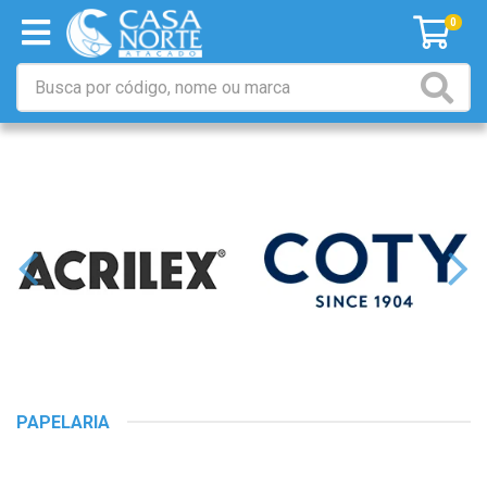
0
PAPELARIA