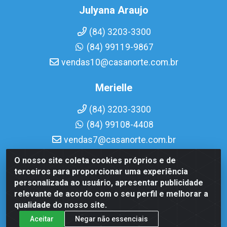
Julyana Araujo
(84) 3203-3300
(84) 99119-9867
vendas10@casanorte.com.br
Merielle
(84) 3203-3300
(84) 99108-4408
vendas7@casanorte.com.br
O nosso site coleta cookies próprios e de
Casa Norte LTDA - Av. Interventor Mário Câmara, 1815 - Dix-
terceiros para proporcionar uma experiência
Sept Rosado, Natal/RN - CEP 59054-600 - CNPJ
personalizada ao usuário, apresentar publicidade
08.713.513/0001-51
relevante de acordo com o seu perfil e melhorar a
qualidade do nosso site.
Aceitar
Negar não essenciais