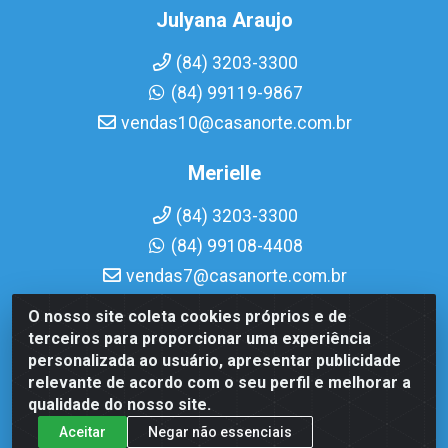
Julyana Araujo
(84) 3203-3300
(84) 99119-9867
vendas10@casanorte.com.br
Merielle
(84) 3203-3300
(84) 99108-4408
vendas7@casanorte.com.br
O nosso site coleta cookies próprios e de
Casa Norte LTDA - Av. Interventor Mário Câmara, 1815 - Dix-
terceiros para proporcionar uma experiência
Sept Rosado, Natal/RN - CEP 59054-600 - CNPJ
personalizada ao usuário, apresentar publicidade
08.713.513/0001-51
relevante de acordo com o seu perfil e melhorar a
qualidade do nosso site.
Aceitar
Negar não essenciais