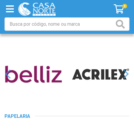
0
PAPELARIA