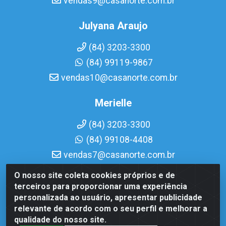
vendas9@casanorte.com.br
Julyana Araujo
(84) 3203-3300
(84) 99119-9867
vendas10@casanorte.com.br
Merielle
(84) 3203-3300
(84) 99108-4408
vendas7@casanorte.com.br
O nosso site coleta cookies próprios e de
Casa Norte LTDA - Av. Interventor Mário Câmara, 1815 -
terceiros para proporcionar uma experiência
Dix-Sept Rosado, Natal/RN - CEP 59054-600 - CNPJ
personalizada ao usuário, apresentar publicidade
08.713.513/0001-51
relevante de acordo com o seu perfil e melhorar a
qualidade do nosso site.