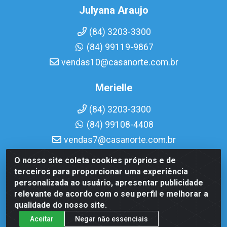
Julyana Araujo
(84) 3203-3300
(84) 99119-9867
vendas10@casanorte.com.br
Merielle
(84) 3203-3300
(84) 99108-4408
vendas7@casanorte.com.br
O nosso site coleta cookies próprios e de
Casa Norte LTDA - Av. Interventor Mário Câmara, 1815 - Dix-
terceiros para proporcionar uma experiência
Sept Rosado, Natal/RN - CEP 59054-600 - CNPJ
personalizada ao usuário, apresentar publicidade
08.713.513/0001-51
relevante de acordo com o seu perfil e melhorar a
qualidade do nosso site.
Aceitar
Negar não essenciais