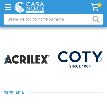
0
PAPELARIA