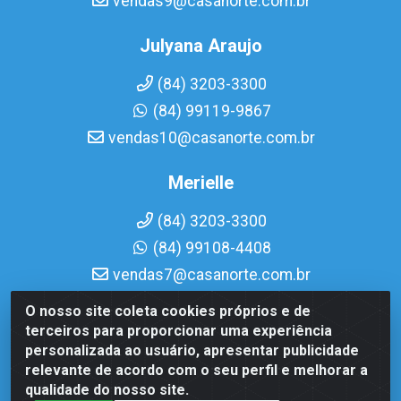
vendas9@casanorte.com.br
Julyana Araujo
(84) 3203-3300
(84) 99119-9867
vendas10@casanorte.com.br
Merielle
(84) 3203-3300
(84) 99108-4408
vendas7@casanorte.com.br
O nosso site coleta cookies próprios e de
Casa Norte LTDA - Av. Interventor Mário Câmara, 1815 -
terceiros para proporcionar uma experiência
Dix-Sept Rosado, Natal/RN - CEP 59054-600 - CNPJ
personalizada ao usuário, apresentar publicidade
08.713.513/0001-51
relevante de acordo com o seu perfil e melhorar a
qualidade do nosso site.