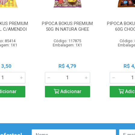
OKUS PREMIUM
PIPOCA BOKUS PREMIUM
PIPOCA BOKU
L C/AMENDOI
50G IN NATURA GHEE
60G CHO
o: 85414
Código: 117875
Código:
agem: 1X1
Embalagem: 1X1
Embalage
 3,50
R$ 4,79
R$ 4
icionar
Adicionar
Adic