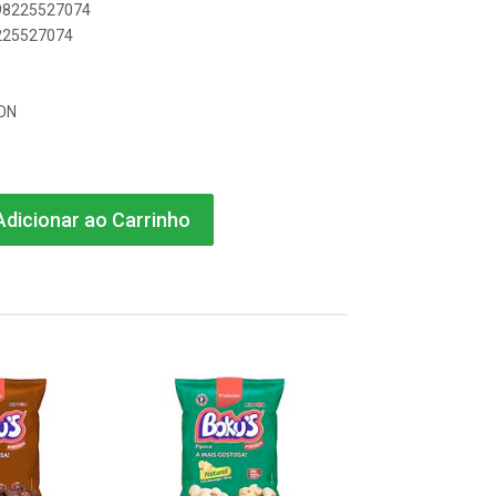
898225527074
8225527074
ON
dicionar ao Carrinho