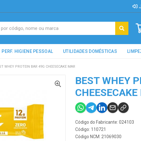
J
PERF. HIGIENE PESSOAL
UTILIDADES DOMÉSTICAS
LIMPE
ST WHEY PROTEIN BAR 49G CHEESECAKE MAR
BEST WHEY P
CHEESECAKE
Código do Fabricante: 024103
Código: 110721
Código NCM: 21069030