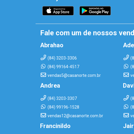
Fale com um de nossos ven
Abrahao
Ade
(84) 3203-3306
(
(84) 99164-4517
(
vendas5@casanorte.com.br
v
Andrea
Dav
(84) 3203-3307
(
(84) 99196-1528
(
vendas12@casanorte.com.br
v
Francinildo
Jai