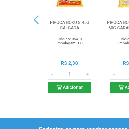
PIPOCA BOKU S 45G
PIPOCA B
SALGADA
60G CARA
Código: 85410
Códig
Embalagem: 1X1
Embal
R$ 2,30
R$
Adicionar
Ad