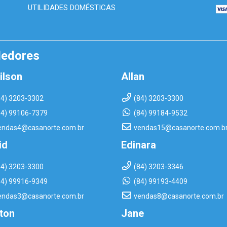
UTILIDADES DOMÉSTICAS
dedores
ilson
Allan
84) 3203-3302
(84) 3203-3300
84) 99106-7379
(84) 99184-9532
endas4@casanorte.com.br
vendas15@casanorte.com.b
id
Edinara
84) 3203-3300
(84) 3203-3346
84) 99916-9349
(84) 99193-4409
endas3@casanorte.com.br
vendas8@casanorte.com.br
rton
Jane