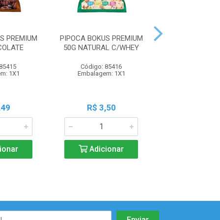
S PREMIUM
PIPOCA BOKUS PREMIUM
SALGADINHO O
COLATE
50G NATURAL C/WHEY
55G CEBO
 85415
Código: 85416
Código: 85
m: 1X1
Embalagem: 1X1
Embalagem:
,49
R$ 3,50
R$ 2,3
ionar
Adicionar
Adicio