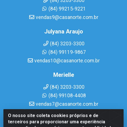
(84) 3203-3300
(84) 99215-9221
vendas9@casanorte.com.br
Julyana Araujo
(84) 3203-3300
(84) 99119-9867
vendas10@casanorte.com.br
Merielle
(84) 3203-3300
(84) 99108-4408
vendas7@casanorte.com.br
O nosso site coleta cookies próprios e de
Casa Norte LTDA - Av. Interventor Mário Câmara, 1815 -
terceiros para proporcionar uma experiência
Dix-Sept Rosado, Natal/RN - CEP 59054-600 - CNPJ