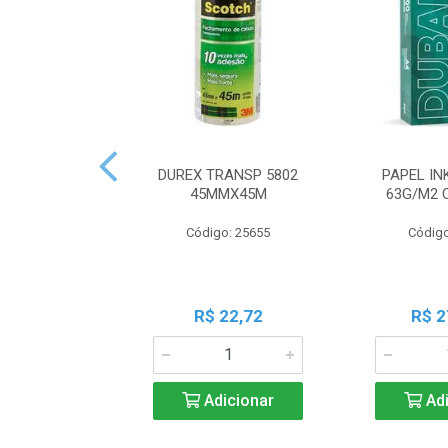
DUREX TRANSP 5802
PAPEL IN
45MMX45M
63G/M2 
Código: 25655
Código
R$ 22,72
R$ 2
Adicionar
Adi