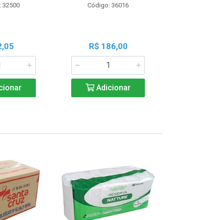
: 32500
Código: 36016
Código:
2,05
R$ 186,00
R$ 1
cionar
Adicionar
Adic