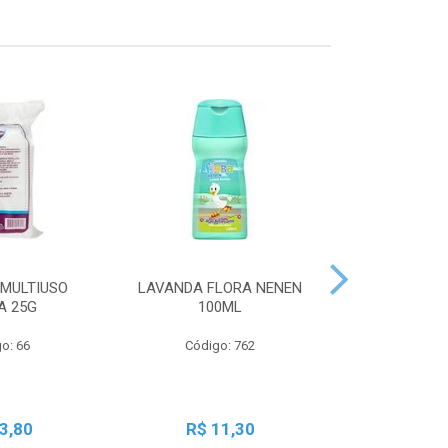
MULTIUSO
LAVANDA FLORA NENEN
SBT LIQ GRA
A 25G
100ML
250
o: 66
Código: 762
Código:
3,80
R$ 11,30
R$ 2