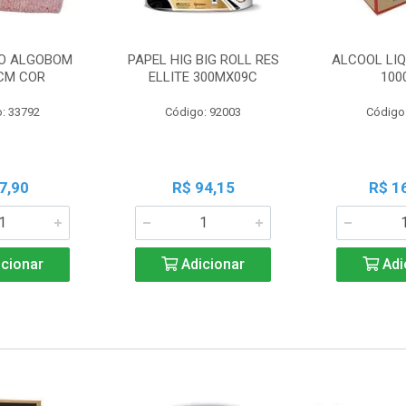
O ALGOBOM
PAPEL HIG BIG ROLL RES
ALCOOL LIQ
CM COR
ELLITE 300MX09C
100
: 33792
Código: 92003
Código
7,90
R$ 94,15
R$ 1
cionar
Adicionar
Adi