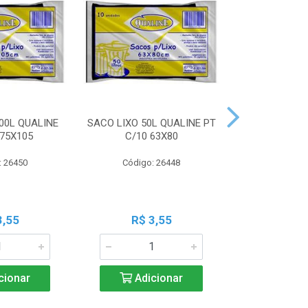
00L QUALINE
SACO LIXO 50L QUALINE PT
SACO LIXO 30
 75X105
C/10 63X80
C/10 
: 26450
Código: 26448
Código:
3,55
R$ 3,55
R$ 3
cionar
Adicionar
Adic