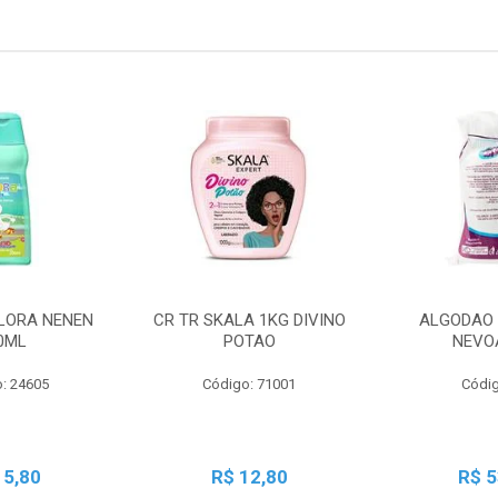
LORA NENEN
CR TR SKALA 1KG DIVINO
ALGODAO 
0ML
POTAO
NEVO
: 24605
Código: 71001
Códig
15,80
R$ 12,80
R$ 5