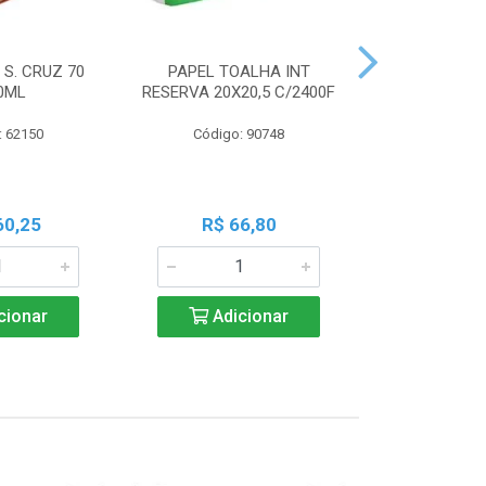
 S. CRUZ 70
PAPEL TOALHA INT
PILHA PAN A
0ML
RESERVA 20X20,5 C/2400F
PALIT C
: 62150
Código: 90748
Código:
60,25
R$ 66,80
R$ 7
cionar
Adicionar
Adic