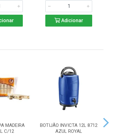
cionar
Adicionar
Adic
PA MADEIRA
BOTIJÃO INVICTA 12L 8712
ACENDEDOR
L C/12
AZUL ROYAL
HANDY 