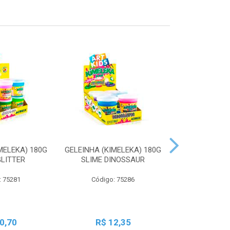
MELEKA) 180G
GELEINHA (KIMELEKA) 180G
GELEINHA (KI
GLITTER
SLIME DINOSSAUR
SLIME AN
: 75281
Código: 75286
Código:
0,70
R$ 12,35
R$ 1