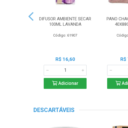
 PERF COALA
DIFUSOR AMBIENTE SECAR
PANO CHA
ML LAVANDA
100ML LAVANDA
40X88
o: 83539
Código: 61907
Código
18,45
R$ 16,60
R$ 
icionar
Adicionar
Adi
DESCARTÁVEIS