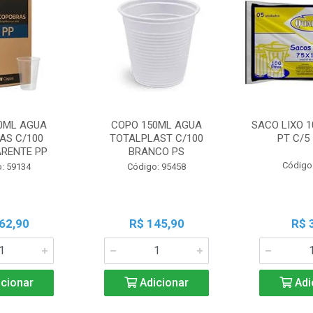
0ML AGUA
COPO 150ML AGUA
SACO LIXO 1
AS C/100
TOTALPLAST C/100
PT C/5
RENTE PP
BRANCO PS
Código
: 59134
Código: 95458
62,90
R$ 145,90
R$ 
cionar
Adicionar
Adi