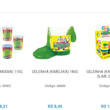
AMOEBA) 110G
GELEINHA (KIMELEKA) 180G
GELEINHA (KI
SLIME 
: 50923
Código: 66606
Código
8,21
R$ 8,43
R$ 1