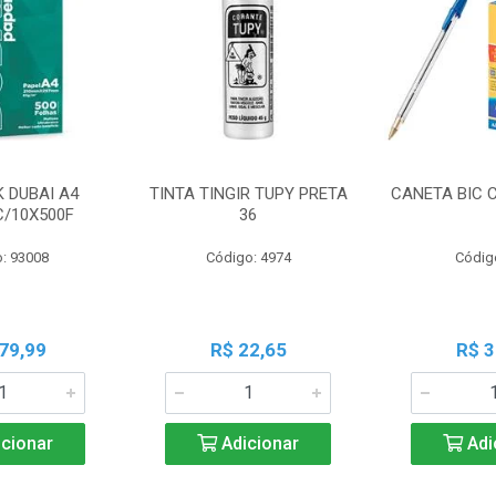
K DUBAI A4
TINTA TINGIR TUPY PRETA
CANETA BIC 
C/10X500F
36
: 93008
Código: 4974
Códig
79,99
R$ 22,65
R$ 3
cionar
Adicionar
Adi