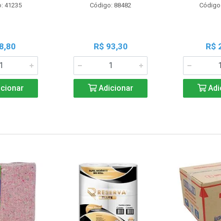
: 41235
Código: 88482
Código
8,80
R$ 93,30
R$ 
cionar
Adicionar
Adi