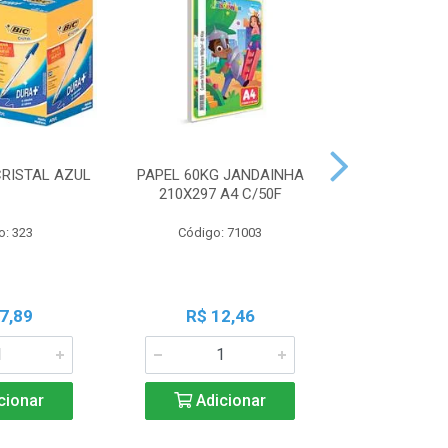
CRISTAL AZUL
PAPEL 60KG JANDAINHA
MASSA MOD
210X297 A4 C/50F
ACRILEX 
o: 323
Código: 71003
Código:
7,89
R$ 12,46
R$ 6
cionar
Adicionar
Adic