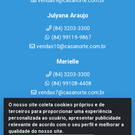
vendas9@casanorte.com.br
Julyana Araujo
(84) 3203-3300
(84) 99119-9867
vendas10@casanorte.com.br
Merielle
(84) 3203-3300
(84) 99108-4408
vendas7@casanorte.com.br
O nosso site coleta cookies próprios e de
Casa Norte LTDA - Av. Interventor Mário Câmara, 1815 -
terceiros para proporcionar uma experiência
Dix-Sept Rosado, Natal/RN - CEP 59054-600 - CNPJ
personalizada ao usuário, apresentar publicidade
08.713.513/0001-51
relevante de acordo com o seu perfil e melhorar a
qualidade do nosso site.