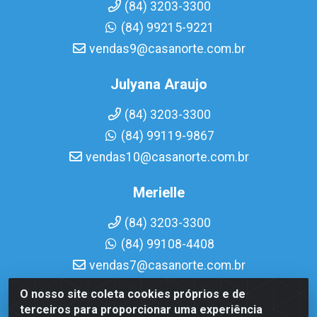
(84) 3203-3300
(84) 99215-9221
vendas9@casanorte.com.br
Julyana Araujo
(84) 3203-3300
(84) 99119-9867
vendas10@casanorte.com.br
Merielle
(84) 3203-3300
(84) 99108-4408
vendas7@casanorte.com.br
O nosso site coleta cookies próprios e de
Casa Norte LTDA - Av. Interventor Mário Câmara, 1815 -
terceiros para proporcionar uma experiência