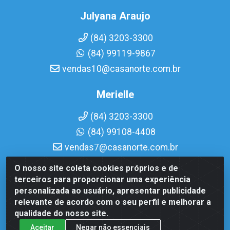
Julyana Araujo
(84) 3203-3300
(84) 99119-9867
vendas10@casanorte.com.br
Merielle
(84) 3203-3300
(84) 99108-4408
vendas7@casanorte.com.br
O nosso site coleta cookies próprios e de
Casa Norte LTDA - Av. Interventor Mário Câmara, 1815 -
terceiros para proporcionar uma experiência
Dix-Sept Rosado, Natal/RN - CEP 59054-600 - CNPJ
personalizada ao usuário, apresentar publicidade
08.713.513/0001-51
relevante de acordo com o seu perfil e melhorar a
qualidade do nosso site.
Aceitar
Negar não essenciais