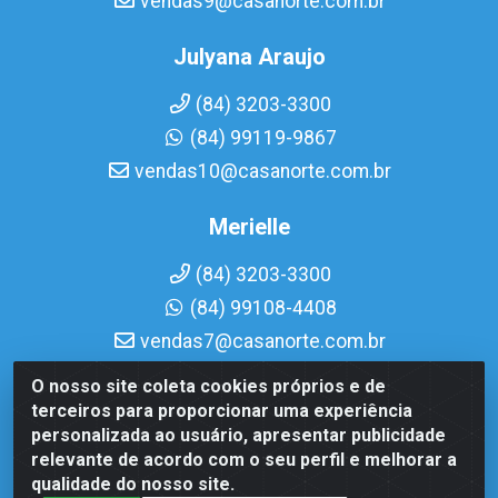
vendas9@casanorte.com.br
Julyana Araujo
(84) 3203-3300
(84) 99119-9867
vendas10@casanorte.com.br
Merielle
(84) 3203-3300
(84) 99108-4408
vendas7@casanorte.com.br
O nosso site coleta cookies próprios e de
Casa Norte LTDA - Av. Interventor Mário Câmara, 1815 -
terceiros para proporcionar uma experiência
Dix-Sept Rosado, Natal/RN - CEP 59054-600 - CNPJ
personalizada ao usuário, apresentar publicidade
08.713.513/0001-51
relevante de acordo com o seu perfil e melhorar a
qualidade do nosso site.