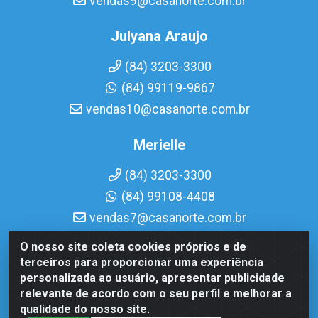
vendas9@casanorte.com.br
Julyana Araujo
(84) 3203-3300
(84) 99119-9867
vendas10@casanorte.com.br
Merielle
(84) 3203-3300
(84) 99108-4408
vendas7@casanorte.com.br
O nosso site coleta cookies próprios e de
Casa Norte LTDA - Av. Interventor Mário Câmara, 1815 -
terceiros para proporcionar uma experiência
Dix-Sept Rosado, Natal/RN - CEP 59054-600 - CNPJ
personalizada ao usuário, apresentar publicidade
08.713.513/0001-51
relevante de acordo com o seu perfil e melhorar a
qualidade do nosso site.