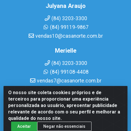
Julyana Araujo
(84) 3203-3300
(84) 99119-9867
vendas10@casanorte.com.br
Merielle
(84) 3203-3300
(84) 99108-4408
vendas7@casanorte.com.br
O nosso site coleta cookies próprios e de
Casa Norte LTDA - Av. Interventor Mário Câmara, 1815 - Dix-
terceiros para proporcionar uma experiência
Sept Rosado, Natal/RN - CEP 59054-600 - CNPJ
personalizada ao usuário, apresentar publicidade
08.713.513/0001-51
relevante de acordo com o seu perfil e melhorar a
qualidade do nosso site.
Aceitar
Negar não essenciais