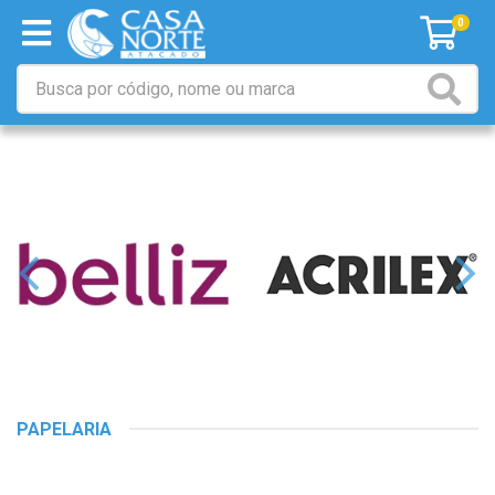
0
PAPELARIA