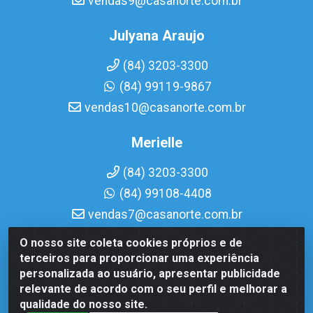
vendas9@casanorte.com.br
Julyana Araujo
(84) 3203-3300
(84) 99119-9867
vendas10@casanorte.com.br
Merielle
(84) 3203-3300
(84) 99108-4408
vendas7@casanorte.com.br
O nosso site coleta cookies próprios e de
Casa Norte LTDA - Av. Interventor Mário Câmara, 1815 -
terceiros para proporcionar uma experiência
Dix-Sept Rosado, Natal/RN - CEP 59054-600 - CNPJ
personalizada ao usuário, apresentar publicidade
08.713.513/0001-51
relevante de acordo com o seu perfil e melhorar a
qualidade do nosso site.