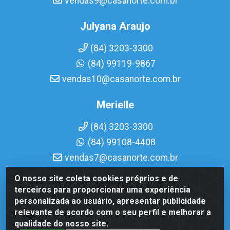
vendas9@casanorte.com.br
Julyana Araujo
(84) 3203-3300
(84) 99119-9867
vendas10@casanorte.com.br
Merielle
(84) 3203-3300
(84) 99108-4408
vendas7@casanorte.com.br
O nosso site coleta cookies próprios e de
Casa Norte LTDA - Av. Interventor Mário Câmara, 1815 -
terceiros para proporcionar uma experiência
Dix-Sept Rosado, Natal/RN - CEP 59054-600 - CNPJ
personalizada ao usuário, apresentar publicidade
08.713.513/0001-51
relevante de acordo com o seu perfil e melhorar a
qualidade do nosso site.