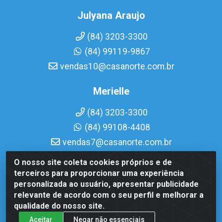
Julyana Araujo
(84) 3203-3300
(84) 99119-9867
vendas10@casanorte.com.br
Merielle
(84) 3203-3300
(84) 99108-4408
vendas7@casanorte.com.br
O nosso site coleta cookies próprios e de
Casa Norte LTDA - Av. Interventor Mário Câmara, 1815 -
terceiros para proporcionar uma experiência
Dix-Sept Rosado, Natal/RN - CEP 59054-600 - CNPJ
personalizada ao usuário, apresentar publicidade
08.713.513/0001-51
relevante de acordo com o seu perfil e melhorar a
qualidade do nosso site.
Aceitar
Negar não essenciais