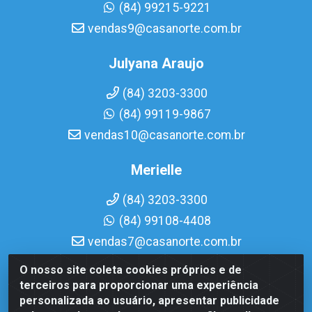
(84) 99215-9221
vendas9@casanorte.com.br
Julyana Araujo
(84) 3203-3300
(84) 99119-9867
vendas10@casanorte.com.br
Merielle
(84) 3203-3300
(84) 99108-4408
vendas7@casanorte.com.br
O nosso site coleta cookies próprios e de
Casa Norte LTDA - Av. Interventor Mário Câmara, 1815 -
terceiros para proporcionar uma experiência
Dix-Sept Rosado, Natal/RN - CEP 59054-600 - CNPJ
personalizada ao usuário, apresentar publicidade
08.713.513/0001-51