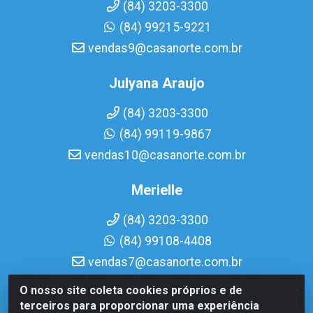
(84) 3203-3300
(84) 99215-9221
vendas9@casanorte.com.br
Julyana Araujo
(84) 3203-3300
(84) 99119-9867
vendas10@casanorte.com.br
Merielle
(84) 3203-3300
(84) 99108-4408
vendas7@casanorte.com.br
O nosso site coleta cookies próprios e de
Casa Norte LTDA - Av. Interventor Mário Câmara, 1815 -
terceiros para proporcionar uma experiência