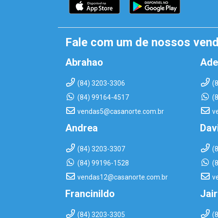
Fale com um de nossos ven
Abrahao
Ade
(84) 3203-3306
(
(84) 99164-4517
(
vendas5@casanorte.com.br
v
Andrea
Dav
(84) 3203-3307
(
(84) 99196-1528
(
vendas12@casanorte.com.br
v
Francinildo
Jai
(84) 3203-3305
(