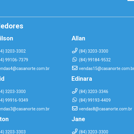
dedores
ilson
Allan
84) 3203-3302
(84) 3203-3300
84) 99106-7379
(84) 99184-9532
endas4@casanorte.com.br
vendas15@casanorte.com.b
id
Edinara
84) 3203-3300
(84) 3203-3346
84) 99916-9349
(84) 99193-4409
endas3@casanorte.com.br
vendas8@casanorte.com.br
rton
Jane
84) 3203-3303
(84) 3203-3300