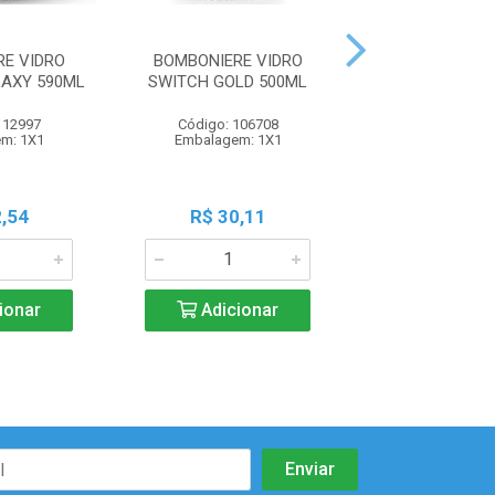
E VIDRO
BOMBONIERE VIDRO
BOWL P/ SOBRE
AXY 590ML
SWITCH GOLD 500ML
VIDRO 260M
112997
Código: 106708
Código: 118
m: 1X1
Embalagem: 1X1
Embalagem:
,54
R$ 30,11
R$ 25,8
ionar
Adicionar
Adicio