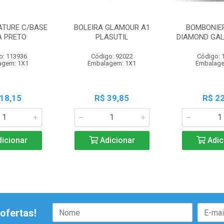
ATURE C/BASE
BOLEIRA GLAMOUR A1
BOMBONIER
 PRETO
PLASUTIL
DIAMOND GAL
o: 113936
Código: 92022
Código: 
agem: 1X1
Embalagem: 1X1
Embalage
 18,15
R$ 39,85
R$ 22
icionar
Adicionar
Adic
ofertas!