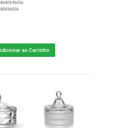
898680696056
8680696056
dicionar ao Carrinho