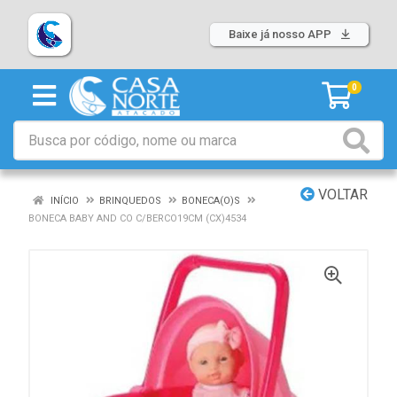
Baixe já nosso APP
0
VOLTAR
INÍCIO
BRINQUEDOS
BONECA(O)S
BONECA BABY AND CO C/BERCO19CM (CX)4534