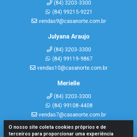
(84) 3203-3300
(84) 99215-9221
vendas9@casanorte.com.br
Julyana Araujo
(84) 3203-3300
(84) 99119-9867
vendas10@casanorte.com.br
Merielle
(84) 3203-3300
(84) 99108-4408
vendas7@casanorte.com.br
O nosso site coleta cookies próprios e de
Casa Norte LTDA - Av. Interventor Mário Câmara, 1815 -
terceiros para proporcionar uma experiência