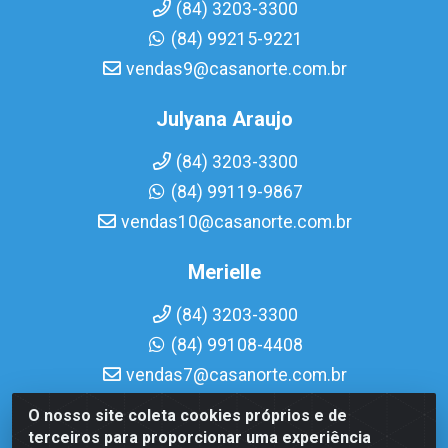
(84) 3203-3300
(84) 99215-9221
vendas9@casanorte.com.br
Julyana Araujo
(84) 3203-3300
(84) 99119-9867
vendas10@casanorte.com.br
Merielle
(84) 3203-3300
(84) 99108-4408
vendas7@casanorte.com.br
O nosso site coleta cookies próprios e de
Casa Norte LTDA - Av. Interventor Mário Câmara, 1815 -
terceiros para proporcionar uma experiência