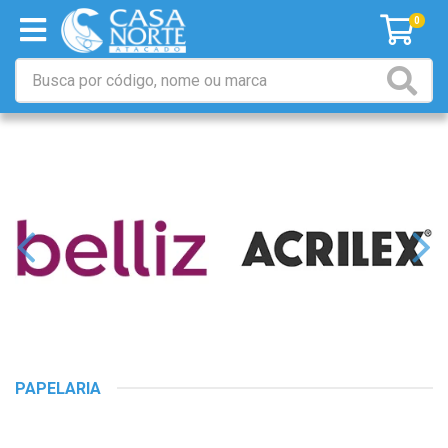
0
PAPELARIA