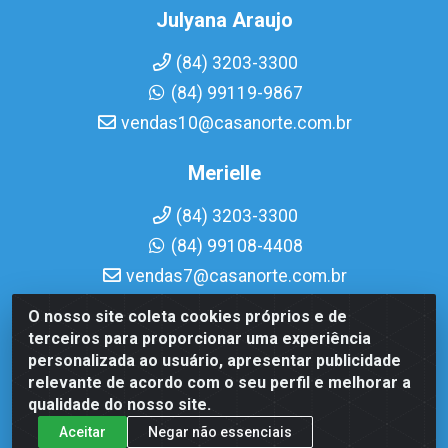
Julyana Araujo
(84) 3203-3300
(84) 99119-9867
vendas10@casanorte.com.br
Merielle
(84) 3203-3300
(84) 99108-4408
vendas7@casanorte.com.br
O nosso site coleta cookies próprios e de
Casa Norte LTDA - Av. Interventor Mário Câmara, 1815 - Dix-
terceiros para proporcionar uma experiência
Sept Rosado, Natal/RN - CEP 59054-600 - CNPJ
personalizada ao usuário, apresentar publicidade
08.713.513/0001-51
relevante de acordo com o seu perfil e melhorar a
qualidade do nosso site.
Aceitar
Negar não essenciais